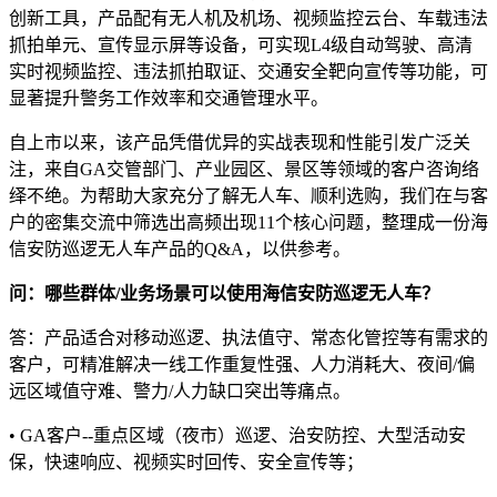
创新工具，产品配有无人机及机场、视频监控云台、车载违法
抓拍单元、宣传显示屏等设备，可实现L4级自动驾驶、高清
实时视频监控、违法抓拍取证、交通安全靶向宣传等功能，可
显著提升警务工作效率和交通管理水平。
自上市以来，该产品凭借优异的实战表现和性能引发广泛关
注，来自GA交管部门、产业园区、景区等领域的客户咨询络
绎不绝。为帮助大家充分了解无人车、顺利选购，我们在与客
户的密集交流中筛选出高频出现11个核心问题，整理成一份海
信安防巡逻无人车产品的Q&A，以供参考。
问：哪些群体/业务场景可以使用海信安防巡逻无人车？
答：产品适合对移动巡逻、执法值守、常态化管控等有需求的
客户，可精准解决一线工作重复性强、人力消耗大、夜间/偏
远区域值守难、警力/人力缺口突出等痛点。
• GA客户--重点区域（夜市）巡逻、治安防控、大型活动安
保，快速响应、视频实时回传、安全宣传等；