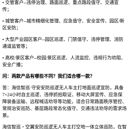
• 交管客户--违停治理、路面巡逻、重点路段值守、交通宣
传；
• 城管客户--城市精细化管理、应急值守、安全宣传、园区/新
区安防；
• 大型产业园区客户--园区巡逻、门禁值守、违停管理、消防
通道监管等；
• 高校/景区客户--校园/景区巡逻、人流监控、违规行为劝阻、
安全广播；
问：两款产品有哪些不同？我们适合哪一款？
答：海信智巡·守安安防巡逻无人车主打地面巡逻宣防，具备
7×24小时自主巡逻、违停抓拍取证、移动大屏宣传、应急保
障装备运输、远程喊话劝导等功能，适合日常路面秩序管控、
常规治安巡防、基层路段常态化值守、交通违法劝导的需求场
景。
海信智巡・空翼安防巡逻无人车主打空地一体立体巡防，在智