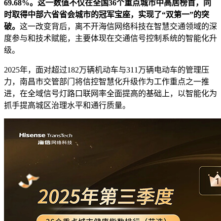
69.68%。这⼀数值不仅在全国36个重点城市中高居榜首，同
时取得中部六省省会城市的冠军宝座，实现了“双第一”的突
破。
这一改变背后，离不开海信网络科技在智慧交通领域的深
度参与和技术赋能，主要体现在交通信号控制系统的智能化升
级。
2025年，面对超过182万辆机动车与311万辆电动车的管理压
力，南昌市交管部门将信控智慧化升级作为工作重点之一推
进，在全域信号灯路口联网率全面提高的基础上，以智能化为
抓手提高城区治理水平和通行质量。