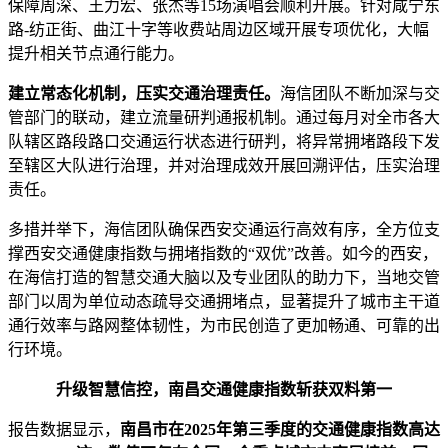
保障周深、王力宏、张杰等15场演唱会顺利开展。针对咸宁东
路-纺正街、曲江十字等收费站周边区域开展专项优化，大幅
提升相关节点通行能力。
建立常态化机制，压实交通治理责任。
海信团队不断加深与交
管部门的联动，建立流量研判通报机制。通过每月对全市各大
队辖区路段路口交通运行状态进行研判，将异常拥堵路段下发
至辖区大队进行治理，并对治理成效开展回溯评估，压实治理
责任。
多措并举下，海信团队确保西安交通运行高效有序，全方位支
撑西安交通健康指数与拥堵指数的“双优”改善。如今的西安，
在海信打造的智慧交通大脑以及专业团队的助力下，当地交管
部门以周为单位动态疏导交通拥堵点，显著提升了城市主干道
通行效率与路网整体韧性，为市民创造了更加畅通、可靠的出
行环境。
升级智慧信控，南昌交通健康指数斩获双料第一
报告数据显示，
南昌市在2025年第三季度的交通健康指数高达