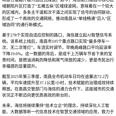
域朝阳片区打造了“五横五纵”区域绿波网，意味着在⼀个较⼤
的区域内，多条主⼲道和次⼲道之间实现了信号的协同联动，
形成了⼀个⾼效的交通⽹络，推动南昌从“单线畅通”迈入“区
域协同”的通行新模式。
基于278个实现自适应控制的路口，海信建立起AI智慧信号系
统。该系统上线后，南昌市105个重点路口实现“最多停车一
次、无二次等灯”，车流实时调节，早晚高峰路口平均延误率
下降19.6%。这⼀数据的背后，是成千上万辆车节省下来的宝
贵时间，是燃油消耗的降低和尾⽓排放的减少，更是市民出行
幸福感的显著提升。
截至2025年第三季度，南昌全市机动车日均在途量达72.2万
辆，平均车速提升至37.1公里/小时，技术赋能的治理成效持续
释放。在南昌交管部门与海信的通力合作下，这座城市的交通
状况正不断迈向更优质高效的新台阶。
未来，海信将继续秉持“技术立企”的理念，持续深化人工智
能、大数据等新⼀代信息技术在智慧交通领域的应用，致力于