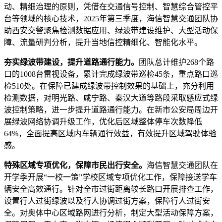
动、精细治理的原则，凭借在交通信号控制、智慧综合管控平
台等领域的核心技术，2025年第三季度，海信智慧交通团队协
助西安交警聚焦检测数据应用、绿波带建设维护、大型活动保
障、流量研判分析，提升当地信控精细化、智能化水平。
夯实绿波带建设，提升道路通行能力。
团队总计维护268个路
口的1008台雷视设备，累计完成绿波带巡检45条，重点路口巡
检510处。在保障已建成绿波带控制效果的基础上，充分利用
检测数据，对明光路、咸宁路、秦汉大道等路段采取感应式绿
波控制策略，进一步提升道路通行能力。在新市公安局周边开
展绿波网络协调升级工作，优化后区域整体停车次数降低
64%，全面提高区域内车辆通行效益，有效提升区域驾驶体验
感。
特殊区域专项优化，保障市民出行安全。
海信智慧交通团队在
开学季开展“一校一策”学校区域专项优化工作，保障接送学车
辆安全高效通行。针对全市过街距离较长路口开展排查工作，
设置行人过街绿波以及行人协调过街方案，保障行人过街安
全。对奥体中心区域路网进行分析，制定大型活动保障方案，