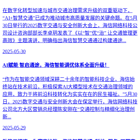
在数字化转型加速与城市交通治理需求升级的双重驱动下，
“AI+智慧交通”已成为推动城市高质量发展的关键命题。在5月
30日举行的2025数字交通与安全创新大会上，海信网络科技公
司设计咨询部部长李卓玥发表了《以“智”优“治” 让交通管理更
高效》主题演讲，明确指出海信智慧交通通过构建通途...
2025-05-30
AI赋能 智启通途，海信智能调优体系全面升级！
“作为在智能交通领域深耕二十余年的智能科技企业，海信始
终站在技术前沿，积极探索AI大模型技术在交通治理领域的
应用，致力于将前沿科技转化为实实在在的民生福祉。”5月30
日，2025数字交通与安全创新大会在保定举行，海信网络科技
公司北方大区营销总经理陈安刚在“交通控制与精细化治理创
新...
2025-05-29