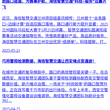
助路口提速、为赛事护航，海信智慧交通“科技+服务”双翼齐
飞
近日，海信智慧交通兰州项目组喜讯频传：兰州首个“全息路
口+边缘计算”自适应路口落地，路口通行能力提升显著；2025
兰州国际马拉松大赛于5月25日闭幕， 智慧交通团队圆满完成
赛事活动交通保障任务。凭借高质量好产品、高品质好服务，
海信智慧交通团队在兰州交出优异“成绩单”。科技赋能，打...
2025-05-21
巧用雷视检测数据，海信智慧交通让西安堵点变通途！
在城市交通的复杂棋局中，路口的高效管控是关键一子。在古
城西安，海信智慧交通团队基于雷视检测器协助西安交警挖掘
数据价值、助力堵点治理，一场关于“时间效率”的路口智慧升
级，正在改写着千万市民的出行体验。今年上半年，西安交警
强化雷视设备建设运维调测，海信智慧交通团队协助对全市
392 ...
2025-04-25