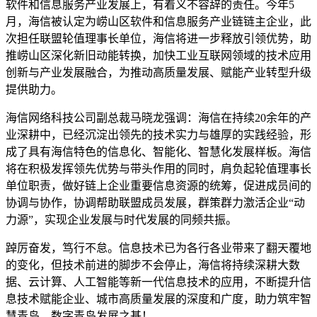
软件和信息服务产业发展上，有着义不容辞的责任。今年5
月，海信被认定为崂山区软件和信息服务产业链链主企业，此
次担任联盟轮值理事长单位，海信将进一步释放引领优势，助
推崂山区深化新旧动能转换，加快工业互联网领域的技术应用
创新与产业发展融合，为推动高质量发展、赋能产业转型升级
提供助力。
海信网络科技公司副总裁马晓龙强调：海信在持续20余年的产
业深耕中，已经沉淀出领先的技术实力与雄厚的实践经验，形
成了具有海信特色的信息化、智能化、智慧化发展样板。海信
将在积极发挥领先优势与带头作用的同时，肩负起轮值理事长
单位职责，做好链上企业重要信息资源的统筹，促进成员间的
协调与协作，协调帮助联盟成员发展，群策群力激活企业“动
力源”，实现企业发展与时代发展的同频共振。
踔厉奋发，笃行不怠。信息技术已为各行各业带来了翻天覆地
的变化，但技术前进的脚步不会停止，海信将持续深耕大数
据、云计算、人工智能等新一代信息技术的应用，不断提升信
息技术赋能企业、城市高质量发展的深度和广度，助力筑牢智
慧青岛、数字青岛发展之基！