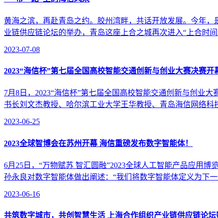
黄海之滨，再赴青岛之约。胶州湾畔，共话开放发展。今年，是
业链供应链论坛的举办，青岛这座上合之城再次进入“上合时间”
2023-07-08
2023“海信杯”第七届全国高校智能交通创新与创业大赛决赛开
7月8日，2023“海信杯”第七届全国高校智能交通创新与
书长刘文杰教授、哈尔滨工业大学王华教授、青岛海信网络科技
2023-06-25
2023全球智博会在苏州开幕 海信重磅发布数字智能体！
6月25日，“万物赋苏 智汇圆融”2023全球人工智能产品
孙永良对数字智能体做出阐述：“我们将数字智能体定义为下一代
2023-06-16
共筑数字城市，共创智慧生活 上海合作组织产业链供应链论