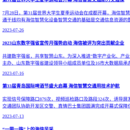
7月28日，第31届世界大学生夏季运动会在成都开幕，海信
通干线均有海信智慧化设备智慧交通的基础是交通信息资源的整
2023-07-26
2023山东数字强省宣传月强势启动 海信被评为突出贡献企业
共建数字强省，共享智慧山东。为深入推进“数字产业化、产业
主办、山东数字强省建设领导小组成员单位及16市大数据局承办的，
2023-07-16
第33届青岛国际啤酒节盛大启幕 海信智慧交通用技术护航
实现信号保障路口879次，视频巡检路口及路段324次，诱导屏
交通团队协助开发区交警、真情巴士集团圆满完成开幕式保障任
2023-07-13
“一带一路”上的海信风采