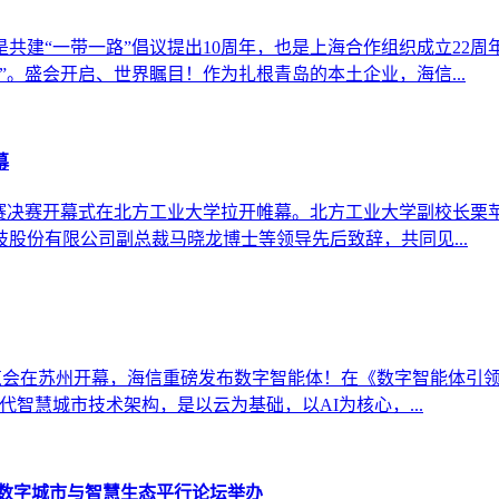
共建“一带一路”倡议提出10周年，也是上海合作组织成立22
。盛会开启、世界瞩目！作为扎根青岛的本土企业，海信...
幕
创业大赛决赛开幕式在北方工业大学拉开帷幕。北方工业大学副校长
股份有限公司副总裁马晓龙博士等领导先后致辞，共同见...
应用博览会在苏州开幕，海信重磅发布数字智能体！在《数字智能体
智慧城市技术架构，是以云为基础，以AI为核心，...
坛数字城市与智慧生态平行论坛举办