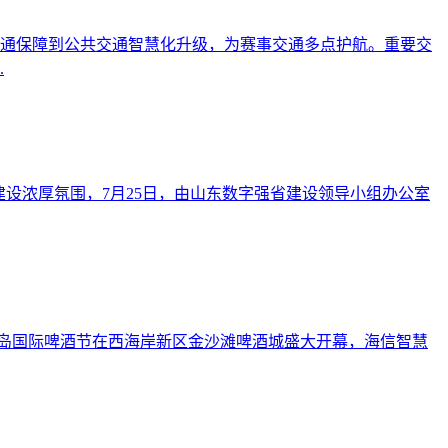
交通保障到公共交通智慧化升级，为赛事交通多点护航。重要交
.
设浓厚氛围，7月25日，由山东数字强省建设领导小组办公室
3届青岛国际啤酒节在西海岸新区金沙滩啤酒城盛大开幕，海信智慧