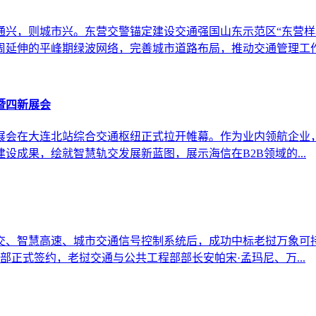
通兴，则城市兴。东营交警锚定建设交通强国山东示范区“东营样
延伸的平峰期绿波网络，完善城市道路布局，推动交通管理工作.
暨四新展会
新展会在大连北站综合交通枢纽正式拉开帷幕。作为业内领航企
成果，绘就智慧轨交发展新蓝图，展示海信在B2B领域的...
交、智慧高速、城市交通信号控制系统后，成功中标老挝万象可持
部正式签约，老挝交通与公共工程部部长安帕宋·孟玛尼、万...