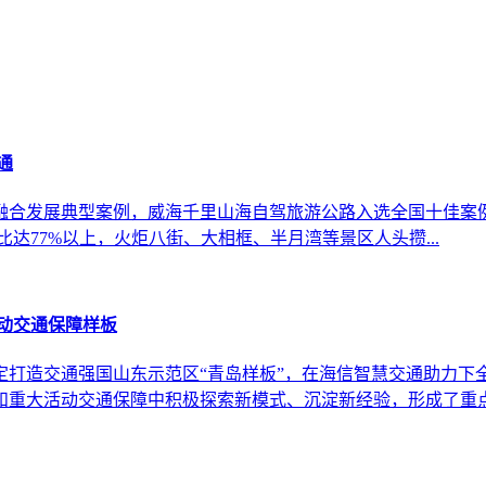
通
融合发展典型案例，威海千里山海自驾旅游公路入选全国十佳案例
比达77%以上，火炬八街、大相框、半月湾等景区人头攒...
动交通保障样板
定打造交通强国山东示范区“青岛样板”，在海信智慧交通助力下
重大活动交通保障中积极探索新模式、沉淀新经验，形成了重点.