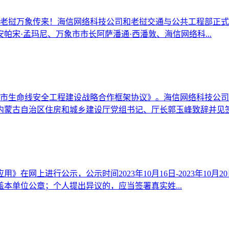
公里从老挝万象传来！海信网络科技公司和老挝交通与公共工程部
宋·孟玛尼、万象市市长阿萨潘通·西潘敦、海信网络科...
城市生命线安全工程建设战略合作框架协议》。海信网络科技公
蒙古自治区住房和城乡建设厅党组书记、厅长郭玉峰致辞并见签.
在网上进行公示，公示时间2023年10月16日-2023年10
本单位公章；个人提出异议的，应当签署真实姓...