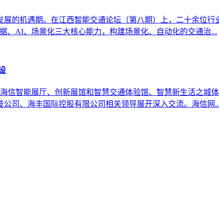
发展的机遇期。在江西智能交通论坛（第八期）上，二十余位行业
、AI、场景化三大核心能力，构建场景化、自动化的交通治...
设
观摩海信智能展厅、创新展馆和智慧交通体验馆、智慧新生活之城
公司、海丰国际控股有限公司相关领导展开深入交流。海信网..