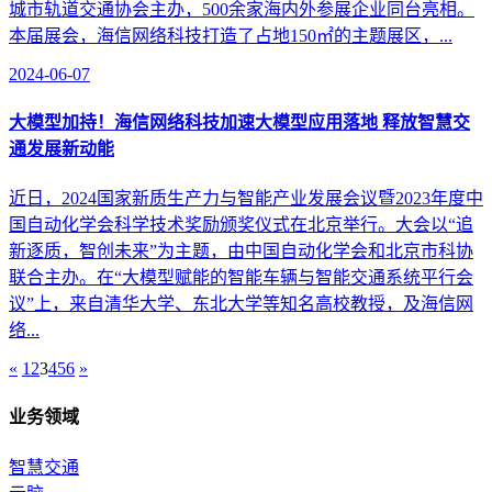
城市轨道交通协会主办，500余家海内外参展企业同台亮相。
本届展会，海信网络科技打造了占地150㎡的主题展区，...
2024-06-07
大模型加持！海信网络科技加速大模型应用落地 释放智慧交
通发展新动能
近日，2024国家新质生产力与智能产业发展会议暨2023年度中
国自动化学会科学技术奖励颁奖仪式在北京举行。大会以“追
新逐质，智创未来”为主题，由中国自动化学会和北京市科协
联合主办。在“大模型赋能的智能车辆与智能交通系统平行会
议”上，来自清华大学、东北大学等知名高校教授，及海信网
络...
«
1
2
3
4
5
6
»
业务领域
智慧交通