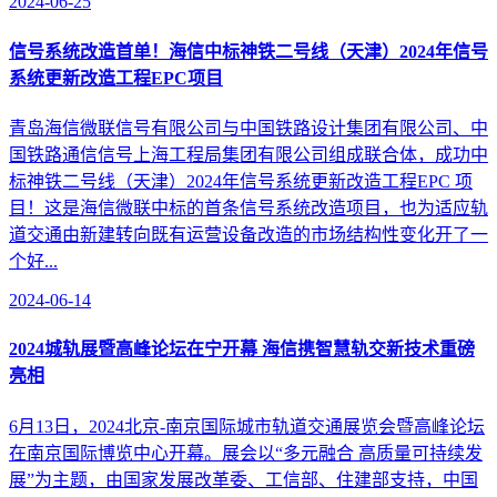
2024-06-25
信号系统改造首单！海信中标神铁二号线（天津）2024年信号
系统更新改造工程EPC项目
青岛海信微联信号有限公司与中国铁路设计集团有限公司、中
国铁路通信信号上海工程局集团有限公司组成联合体，成功中
标神铁二号线（天津）2024年信号系统更新改造工程EPC 项
目！这是海信微联中标的首条信号系统改造项目，也为适应轨
道交通由新建转向既有运营设备改造的市场结构性变化开了一
个好...
2024-06-14
2024城轨展暨高峰论坛在宁开幕 海信携智慧轨交新技术重磅
亮相
6月13日，2024北京-南京国际城市轨道交通展览会暨高峰论坛
在南京国际博览中心开幕。展会以“多元融合 高质量可持续发
展”为主题，由国家发展改革委、工信部、住建部支持，中国