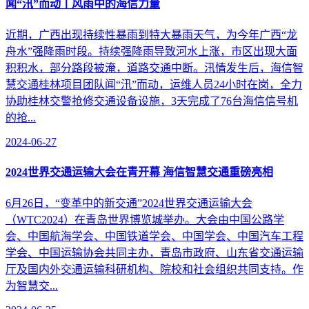
闻“汛”而动丨风雨中的海信力量
近期，广西出现持续性暴雨到特大暴雨天气，为今年广西“龙
舟水”强降雨时段。持续强降雨导致河水上涨，市区出现大面
积积水，部分路段被淹，道路交通中断。汛情发生后，海信智
慧交通桂林项目团队闻“汛”而动，运维人员24小时在岗，全力
协助桂林交警抢修交通设备设施，3天完成了76台海信信号机
的抢...
2024-06-27
2024世界交通运输大会在青开幕 海信智慧交通重磅亮相
6月26日，“变革中的新交通”2024世界交通运输大会
（WTC2024）在青岛世界博览城举办。大会由中国公路学
会、中国航海学会、中国铁道学会、中国学会、中国汽车工程
学会、中国运输协会共同主办，青岛市政府、山东省交通运输
厅及国内外交通运输科研机构、院校和社会组织共同支持。作
为智慧交...