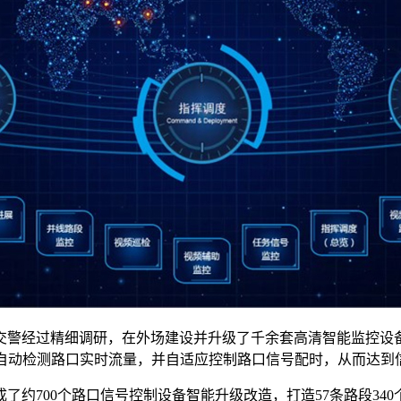
交警经过精细调研，在外场建设并升级了千余套高清智能监控设
备自动检测路口实时流量，并自适应控制路口信号配时，从而达到
700个路口信号控制设备智能升级改造，打造57条路段340个